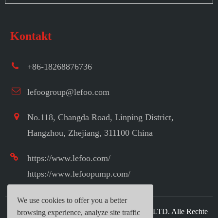
Kontakt
+86-18268876736
lefoogroup@lefoo.com
No.118, Changda Road, Linping District,
Hangzhou, Zhejiang, 311100 China
https://www.lefoo.com/
https://www.lefoopump.com/
We use cookies to offer you a better
Urheberrecht ©
LEFOO INDUSTRIAL CO.,LTD.
Alle Rechte
browsing experience, analyze site traffic