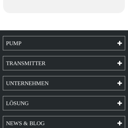
(Durchflussbereich: 825-2900 ml/min)
DC-Motor-Peristaltikpumpe LFP404DB
(Durchflussbereich: 1965-4200 ml/min)
DC Motor Peristaltic Pump LFP601DB
(Durchflussbereich: 330-4200 ml/min)
PUMP
DC-Motor Schlauchpumpe LFP501DB
(Durchflussbereich: 990-2800 ml/min)
DC-Motor-Peristaltikpumpe LFP502DB
TRANSMITTER
(Durchflussbereich: 950–2950 ml/min)
UNTERNEHMEN
LÖSUNG
NEWS & BLOG